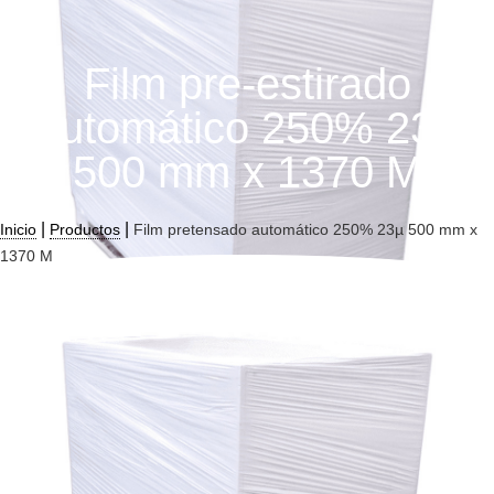
Film pre-estirado
automático 250% 23µ
500 mm x 1370 M
|
|
Inicio
Productos
Film pretensado automático 250% 23µ 500 mm x
1370 M